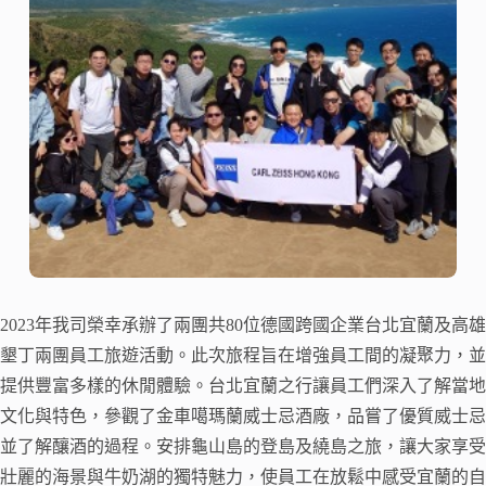
2023年我司榮幸承辦了兩團共80位德國跨國企業台北宜蘭及高雄
墾丁兩團員工旅遊活動。此次旅程旨在增強員工間的凝聚力，並
提供豐富多樣的休閒體驗。台北宜蘭之行讓員工們深入了解當地
文化與特色，參觀了金車噶瑪蘭威士忌酒廠，品嘗了優質威士忌
並了解釀酒的過程。安排龜山島的登島及繞島之旅，讓大家享受
壯麗的海景與牛奶湖的獨特魅力，使員工在放鬆中感受宜蘭的自