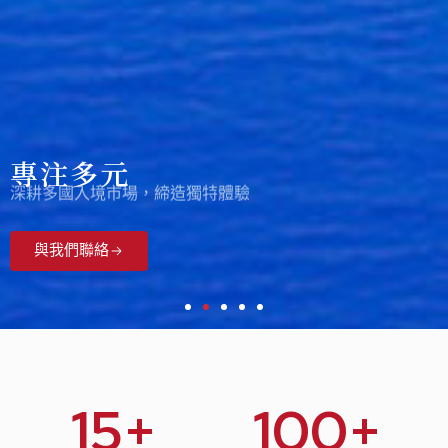
專注多元
深耕多國入境市場，締造獨特體驗
與我們聯絡
1
2
3
4
5
15
+
100
+