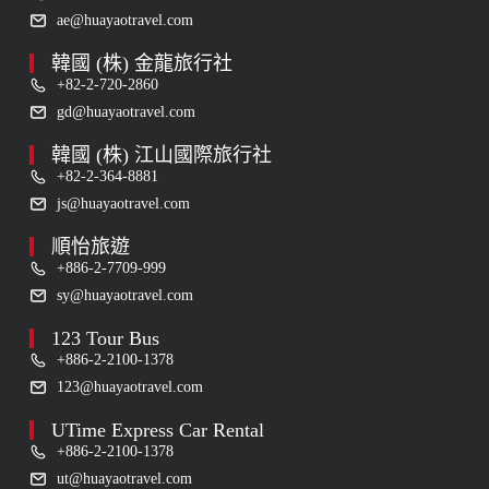
ae@huayaotravel.com
韓國 (株) 金龍旅行社
+82-2-720-2860
gd@huayaotravel.com
韓國 (株) 江山國際旅行社
+82-2-364-8881
js@huayaotravel.com
順怡旅遊
+886-2-7709-999
sy@huayaotravel.com
123 Tour Bus
+886-2-2100-1378
123@huayaotravel.com
UTime Express Car Rental
+886-2-2100-1378
ut@huayaotravel.com