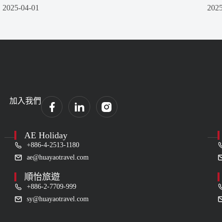
2025-04-01
2025
加入我們
AE Holiday
+886-4-2513-1180
ae@huayaotravel.com
順怡旅遊
+886-2-7709-999
sy@huayaotravel.com