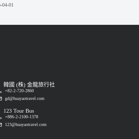
-04-01
韓國 (株) 金龍旅行社
+82-2-720-2860
gd@huayaotravel.com
123 Tour Bus
+886-2-2100-1378
123@huayaotravel.com