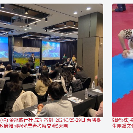
(株) 金龍旅行社 成功案例_2024/3/25-29日 台灣臺
韓國(株)金
政府韓國觀光業者考察交流5天團
生團體文