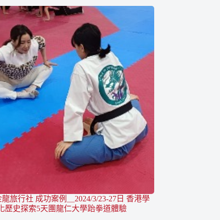
龍旅行社 成功案例＿2024/3/23-27日 香港學
化歷史探索5天團龍仁大學跆拳道體驗