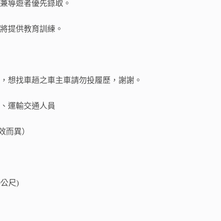
機兼導遊者優先錄取。
司將提供教育訓練。
商，想找車趟之車主車請勿投履歷，謝謝。
、運輸交通人員
績效而異）
公尺)