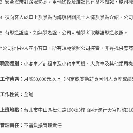
3. 安全駕駛對路況熟悉，車輛操控及維護具有基本知識，能司
4. 須向客人於車上及景點內講解相關風土人情及景點介紹，公
5. 有導遊證佳、如無導遊證、公司可輔導考取華語導遊執照。
*公司提供9人座小客車，所有規範依照公司控管，非尋找供應
職務類別：
小客車／計程車及小貨車司機、大貨車及其他類司機
工作待遇：
月薪50,000元以上（固定或變動薪資因個人資歷或
工作性質：
全職
上班地點：
台北市中山區松江路190號3樓 (距捷運行天宮站約310
管理責任：
不需負擔管理責任