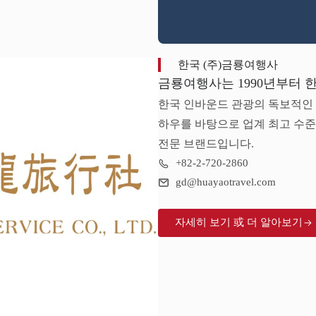
한국 (주)금룡여행사
금룡여행사는 1990년부터 
한국 인바운드 관광의 독보적인
하우를 바탕으로 업계 최고 수준
전문 브랜드입니다.
+82-2-720-2860
gd@huayaotravel.com
자세히 보기 或 더 알아보기