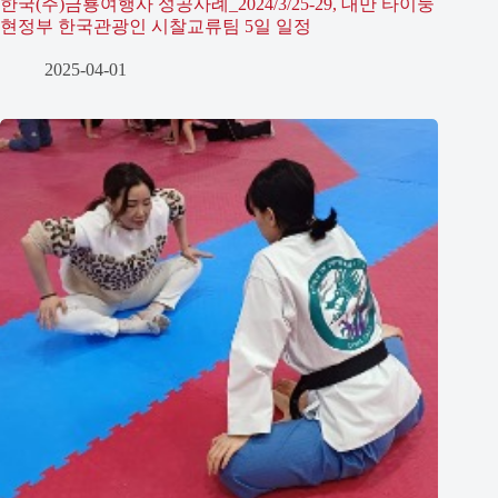
한국(주)금룡여행사 성공사례_2024/3/25-29, 대만 타이둥
현정부 한국관광인 시찰교류팀 5일 일정
2025-04-01