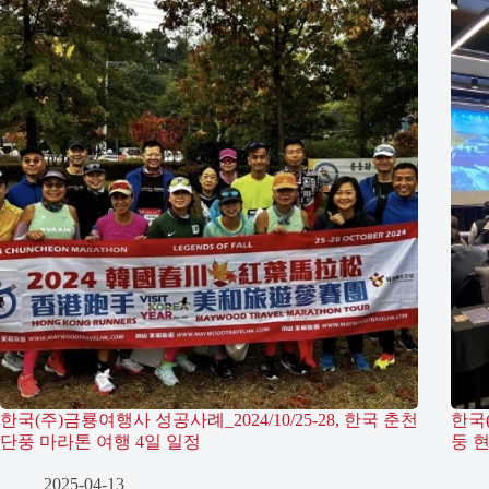
한국(주)금룡여행사 성공사례_2024/10/25-28, 한국 춘천
한국(
단풍 마라톤 여행 4일 일정
둥 
2025-04-13