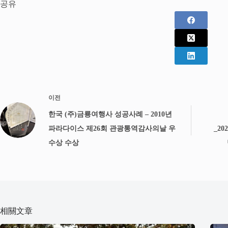
공유
이전
한국 (주)금룡여행사 성공사례 – 2010년
파라다이스 제26회 관광통역감사의날 우
_20
수상 수상
相關文章