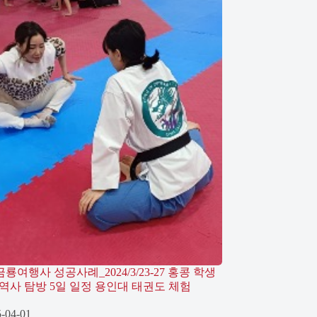
금룡여행사 성공사례_2024/3/23-27 홍콩 학생
역사 탐방 5일 일정 용인대 태권도 체험
-04-01