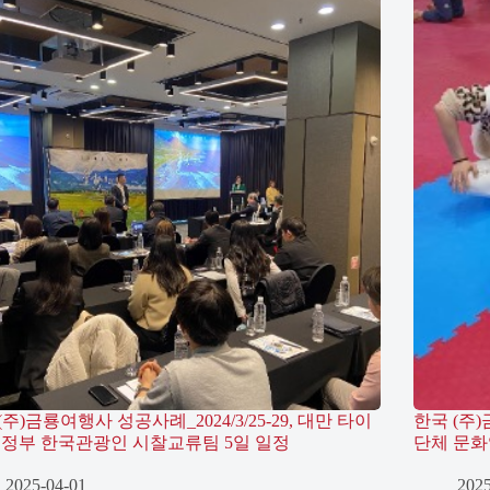
주)금룡여행사 성공사례_2024/3/25-29, 대만 타이
한국 (주)
현정부 한국관광인 시찰교류팀 5일 일정
단체 문화
2025-04-01
2025