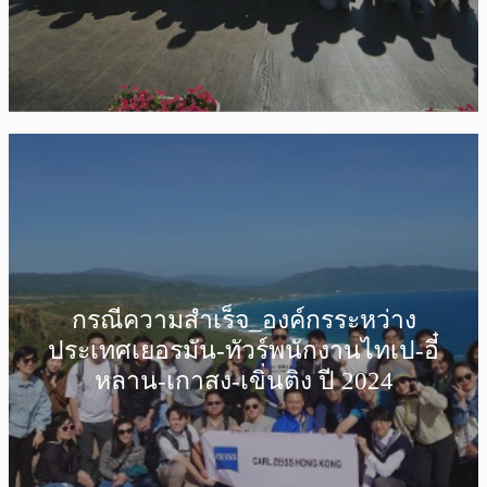
กรณีความสำเร็จ_องค์กรระหว่าง
ประเทศเยอรมัน-ทัวร์พนักงานไทเป-อี๋
หลาน-เกาสง-เขิ่นติง ปี 2024