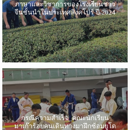
ภาษาและวิชาการของโรงเรียนชาว
จีนชั้นนำในประเทศสิงคโปร์ ปี 2024
กรณีความสำเร็จ_คณะนักเรียน
มาเก๊าร้อยคนเดินทางมาฝึกซ้อมยูโด