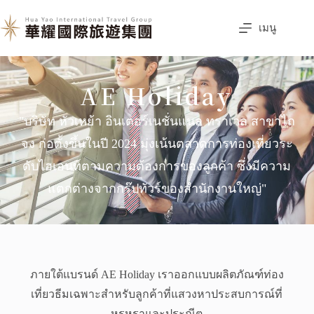
เมนู
AE Holiday
"บริษัท หัวเหย้า อินเตอร์เนชั่นแนล ทราเวล สาขาไถ
จง ก่อตั้งขึ้นในปี 2024 มุ่งเน้นตลาดการท่องเที่ยวระ
ดับไฮเอนท์ตามความต้องการของลูกค้า ซึ่งมีความ
แตกต่างจากกรุ๊ปทัวร์ของสำนักงานใหญ่"
ภายใต้แบรนด์ AE Holiday เราออกแบบผลิตภัณฑ์ท่อง
เที่ยวธีมเฉพาะสำหรับลูกค้าที่แสวงหาประสบการณ์ที่
หรูหราและประณีต