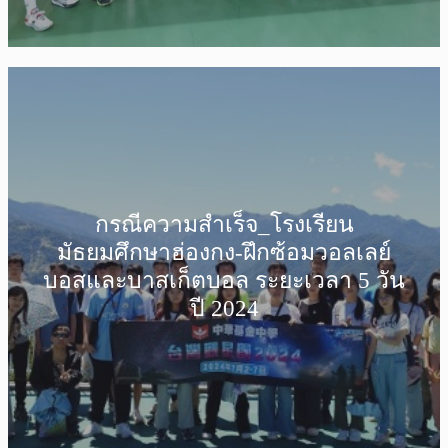
กรณีความสำเร็จ_โรงเรียน
มัธยมศึกษาฮ่องกง-ฝึกซ้อมวอลเลย์
บอสและบาสเก็ตบอล ระยะเวลา 5 วัน
ปี 2024