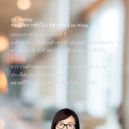
AE Holiday
รองผู้จัดการทั่วไป l ลิซ่า หวง Lisa Wong
ประสบการณ์ : มากกว่า 20 ปี
ธุรกิจหลัก : กรุ๊ปส่วนตัวขาเข้าประเทศไต้หวันสำหรับ
ชาวต่างชาติ ทัวร์ MICE กรุ๊ปศึกษาดูงาน กรุ๊ปเรือ
สำราญ
การวางตำแหน่งแบรนด์ : โรงงาน ช่างฝีมือ ความ
ประณีต และความสวยงาม
ตลาดที่ให้บริการ : ฮ่องกง สิงคโปร์ มาเลเซีย