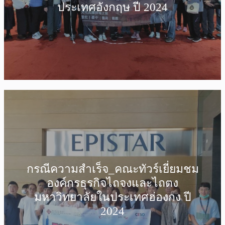
ประเทศอังกฤษ ปี 2024
กรณีความสำเร็จ_คณะทัวร์เยี่ยมชม
องค์กรธุรกิจไถจงและไถตง
มหาวิทยาลัยในประเทศฮ่องกง ปี
2024