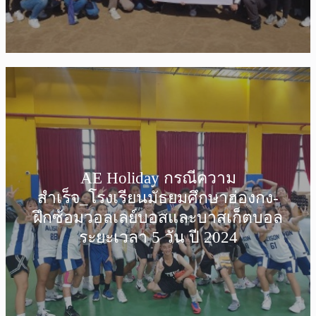
AE Holiday กรณีความ
สำเร็จ_โรงเรียนมัธยมศึกษาฮ่องกง-
ฝึกซ้อมวอลเลย์บอสและบาสเก็ตบอล
ระยะเวลา 5 วัน ปี 2024